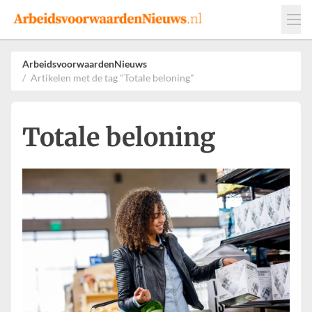
Events
Adverteren
Leveranciers
ArbeidsvoorwaardenNieuws
Artikelen met de tag "Totale beloning"
Werkgevers
Contact
Totale beloning