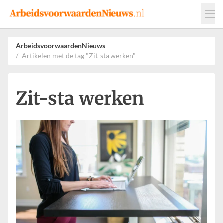
Events
Adverteren
Leveranciers
ArbeidsvoorwaardenNieuws
Artikelen met de tag "Zit-sta werken"
Werkgevers
Contact
Zit-sta werken