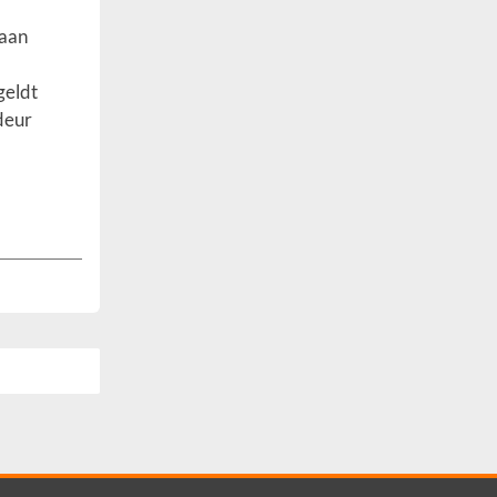
 aan
geldt
deur