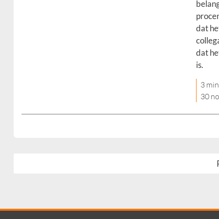
belang
procen
dat he
colleg
dat he
is.
3 min
30 n