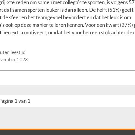
rijkste reden om samen met collega's te sporten, is volgens 57
t dat samen sporten leuker is dan alleen. De helft (51%) geeft
t de sfeer en het teamgevoel bevordert en dat het leuk is om
a's ook op deze manier te leren kennen. Voor een kwart (27%) 
t hen extra motiveert, omdat het voor hen een stok achter de 
uten leestijd
ovember 2023
Pagina 1 van 1