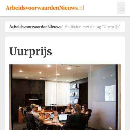
Events
Adverteren
Leveranciers
ArbeidsvoorwaardenNieuws
Artikelen met de tag "Uurprijs"
Werkgevers
Contact
Uurprijs