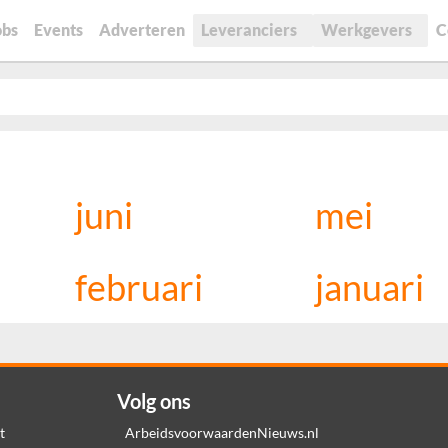
obs
Events
Adverteren
Leveranciers
Werkgevers
C
juni
mei
februari
januari
Volg ons
t
ArbeidsvoorwaardenNieuws.nl