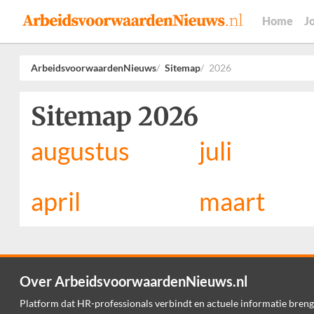
Home
J
ArbeidsvoorwaardenNieuws
Sitemap
2026
Sitemap 2026
augustus
juli
april
maart
Over ArbeidsvoorwaardenNieuws.nl
Platform dat HR-professionals verbindt en actuele informatie breng