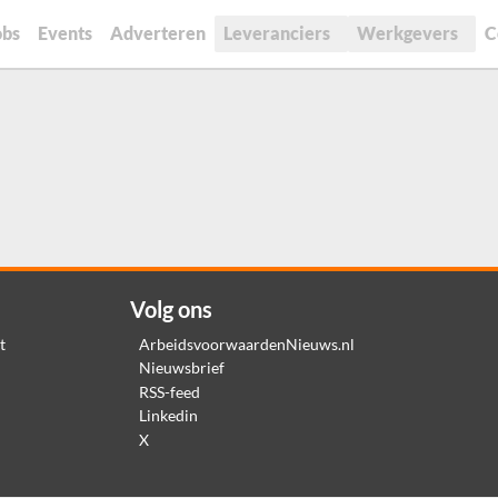
obs
Events
Adverteren
Leveranciers
Werkgevers
C
Volg ons
t
ArbeidsvoorwaardenNieuws.nl
Nieuwsbrief
RSS-feed
Linkedin
X