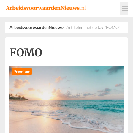
Events
Adverteren
Leveranciers
ArbeidsvoorwaardenNieuws
Artikelen met de tag "FOMO"
Werkgevers
Contact
FOMO
Premium