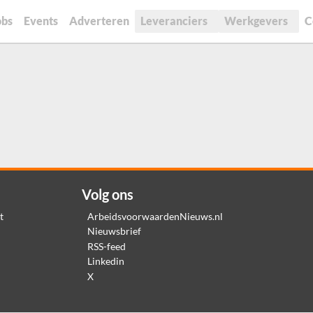
obs
Events
Adverteren
Leveranciers
Werkgevers
C
Volg ons
t
ArbeidsvoorwaardenNieuws.nl
Nieuwsbrief
RSS-feed
Linkedin
X