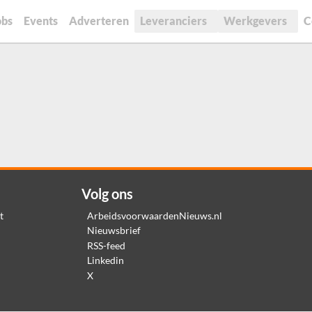
obs
Events
Adverteren
Leveranciers
Werkgevers
C
Volg ons
t
ArbeidsvoorwaardenNieuws.nl
Nieuwsbrief
RSS-feed
Linkedin
X