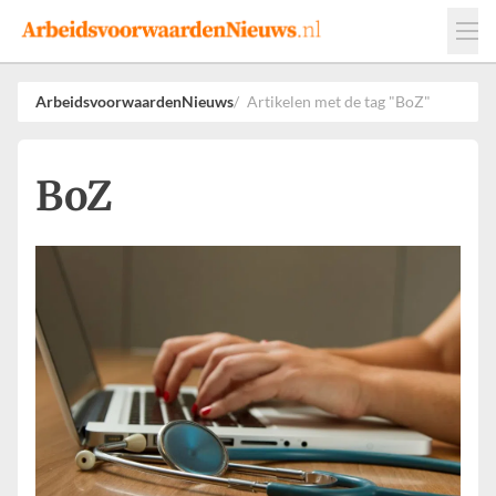
Events
Adverteren
Leveranciers
ArbeidsvoorwaardenNieuws
Artikelen met de tag "BoZ"
Werkgevers
Contact
BoZ