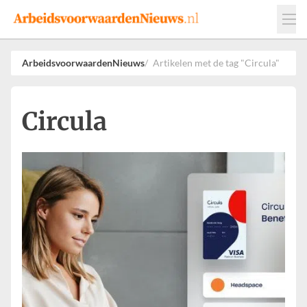
Events
Adverteren
Leveranciers
ArbeidsvoorwaardenNieuws
Artikelen met de tag "Circula"
Werkgevers
Contact
Circula