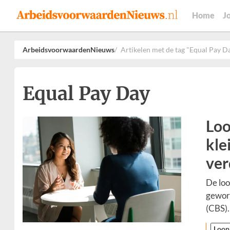
Home
J
ArbeidsvoorwaardenNieuws
Artikelen met de tag "Equal Pay D
Equal Pay Day
Loo
kle
ve
De loo
geword
(CBS).
Loon