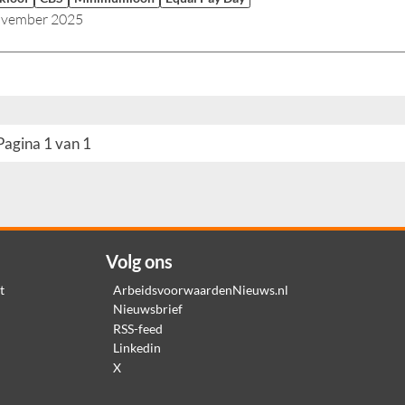
ovember 2025
Pagina 1 van 1
Volg ons
t
ArbeidsvoorwaardenNieuws.nl
Nieuwsbrief
RSS-feed
Linkedin
X