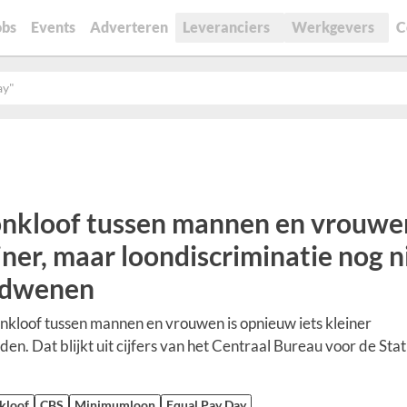
obs
Events
Adverteren
Leveranciers
Werkgevers
C
ay"
nkloof tussen mannen en vrouwe
iner, maar loondiscriminatie nog n
rdwenen
nkloof tussen mannen en vrouwen is opnieuw iets kleiner
en. Dat blijkt uit cijfers van het Centraal Bureau voor de Stat
kloof
CBS
Minimumloon
Equal Pay Day