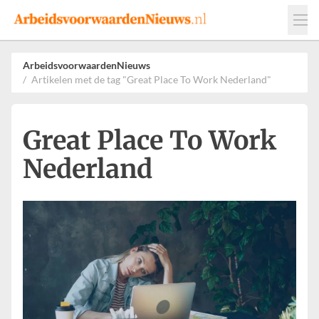
Events
Adverteren
Leveranciers
ArbeidsvoorwaardenNieuws
Artikelen met de tag "Great Place To Work Nederland"
Werkgevers
Contact
Great Place To Work
Nederland