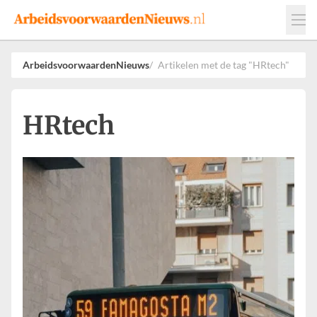
Events
Adverteren
Leveranciers
ArbeidsvoorwaardenNieuws
Artikelen met de tag "HRtech"
Werkgevers
Contact
HRtech