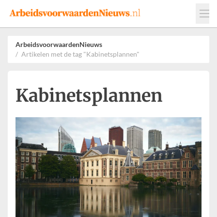
Events
Adverteren
Leveranciers
ArbeidsvoorwaardenNieuws
Artikelen met de tag "Kabinetsplannen"
Werkgevers
Contact
Kabinetsplannen