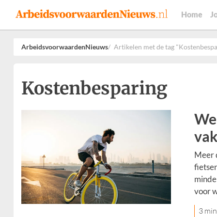
Home
J
ArbeidsvoorwaardenNieuws
Artikelen met de tag "Kostenbespa
Kostenbesparing
Wer
vak
Meer d
fietse
minder
voor 
3 min