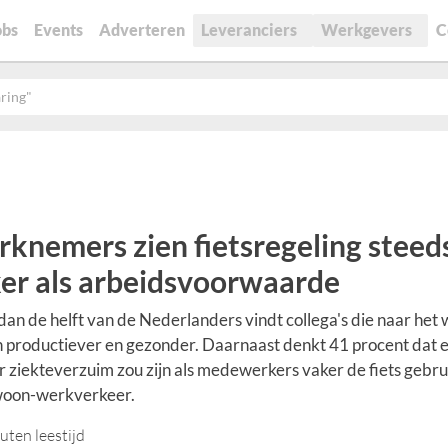
obs
Events
Adverteren
Leveranciers
Werkgevers
C
ring"
knemers zien fietsregeling steed
er als arbeidsvoorwaarde
an de helft van de Nederlanders vindt collega's die naar het
n productiever en gezonder. Daarnaast denkt 41 procent dat 
 ziekteverzuim zou zijn als medewerkers vaker de fiets gebru
woon-werkverkeer.
uten leestijd