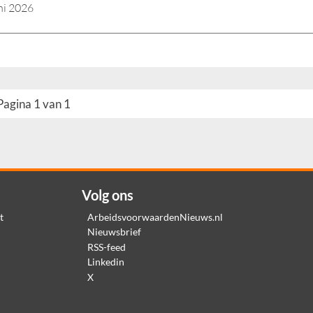
ni 2026
Pagina 1 van 1
Volg ons
t
ArbeidsvoorwaardenNieuws.nl
Nieuwsbrief
RSS-feed
Linkedin
X