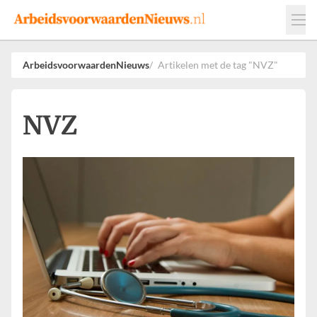
Events
Adverteren
Leveranciers
ArbeidsvoorwaardenNieuws
Artikelen met de tag "NVZ"
Werkgevers
Contact
NVZ