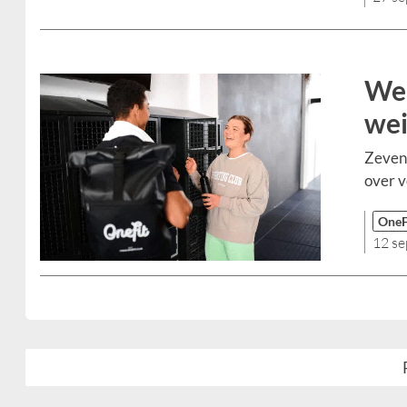
Wer
wei
Zevent
over vo
OneF
12 s