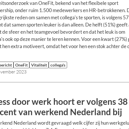
teitsonderzoek van OneFit, bekend van het flexibele sport
rship, onder ruim 1.500 medewerkers en HR-betrokkenen. 
rijkste reden om samen met collega's te sporten, is volgens 57
t dat samen sporten leuker is dan alleen. De helft (51%) geeft
t de sfeer en het teamgevoel bevordert en dat het leuk is om
a's ook op deze manier te leren kennen. Voor een kwart (27%) 
t hen extra motiveert, omdat het voor hen een stok achter de 
bericht
OneFit
Vitaliteit
collega's
ovember 2023
ess door werk hoort er volgens 38
cent van werkend Nederland bij
rkend Nederland wordt gevraagd welk cijfer zij hun werkgel