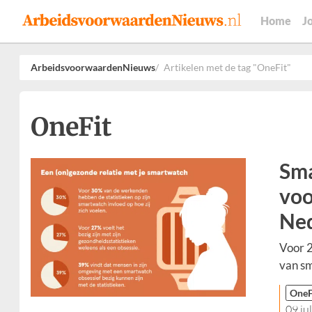
Home
J
ArbeidsvoorwaardenNieuws
Artikelen met de tag "OneFit"
OneFit
Sma
voo
Ned
Voor 2
van sm
OneF
09 ju