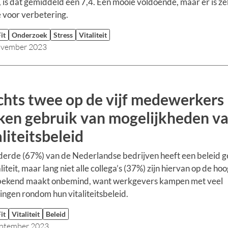
 is dat gemiddeld een 7,4. Een mooie voldoende, maar er is ze
 voor verbetering.
it
Onderzoek
Stress
Vitaliteit
ovember 2023
chts twee op de vijf medewerkers
en gebruik van mogelijkheden v
aliteitsbeleid
erde (67%) van de Nederlandse bedrijven heeft een beleid g
liteit, maar lang niet alle collega’s (37%) zijn hiervan op de hoo
bekend maakt onbemind, want werkgevers kampen met veel
ingen rondom hun vitaliteitsbeleid.
it
Vitaliteit
Beleid
eptember 2023