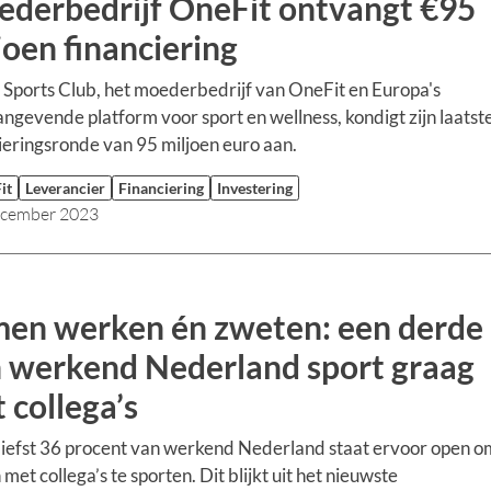
derbedrijf OneFit ontvangt €95
joen financiering
Sports Club, het moederbedrijf van OneFit en Europa's
ngevende platform voor sport en wellness, kondigt zijn laatst
ieringsronde van 95 miljoen euro aan.
it
Leverancier
Financiering
Investering
ecember 2023
en werken én zweten: een derde
 werkend Nederland sport graag
 collega’s
iefst 36 procent van werkend Nederland staat ervoor open o
met collega’s te sporten. Dit blijkt uit het nieuwste