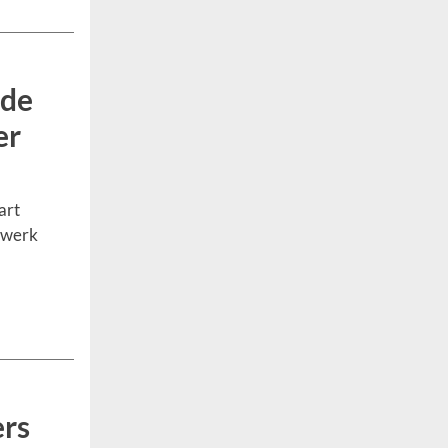
 de
er
art
n werk
ers