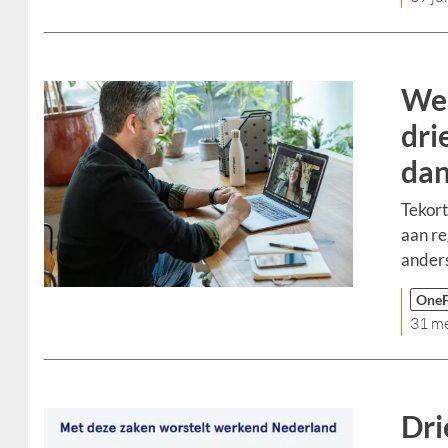
Wer
dri
dan
Tekort
aan re
anders
OneF
31 m
Dri