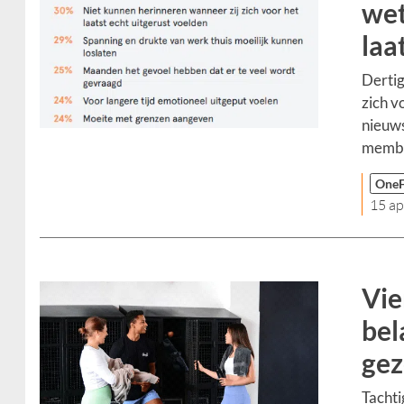
wet
laa
Dertig
zich vo
nieuws
membe
OneF
15 ap
Vie
bel
gez
Tachti