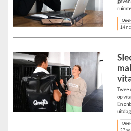
geven,
ruimte
OneF
14 n
Sle
mak
vit
Twee d
op vita
En on
uitdag
OneF
27 s