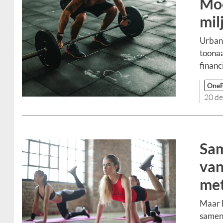
Moe
mil
Urban 
toonaa
financ
OneF
20 d
Sam
van
met
Maar l
samen 