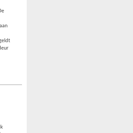
De
 aan
geldt
deur
uk