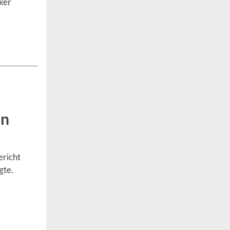
ker
an
ericht
gte.