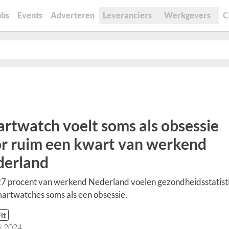
obs
Events
Adverteren
Leveranciers
Werkgevers
C
rtwatch voelt soms als obsessie
r ruim een kwart van werkend
erland
7 procent van werkend Nederland voelen gezondheidsstatist
artwatches soms als een obsessie.
it
li 2024