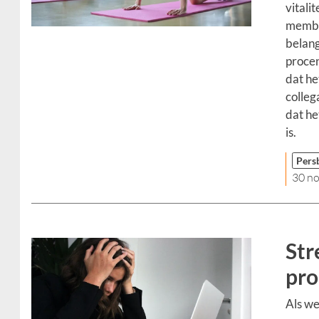
vitali
membe
belang
procen
dat he
colleg
dat he
is.
Pers
30 n
Str
pro
Als we