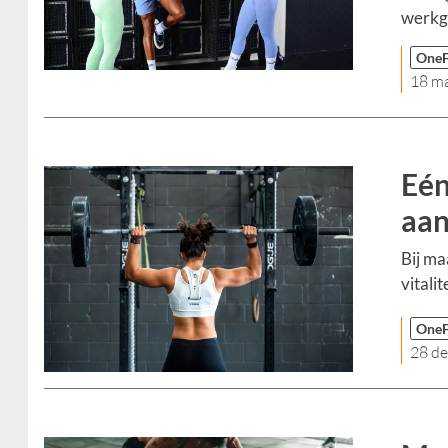
werkg
OneF
18 m
Eén
aan
Bij ma
vitalite
OneF
28 d