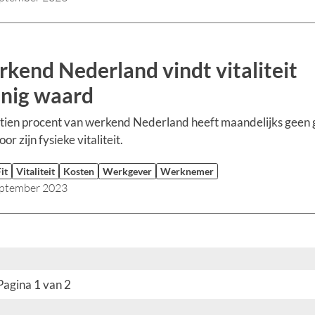
kend Nederland vindt vitaliteit
nig waard
ien procent van werkend Nederland heeft maandelijks geen 
or zijn fysieke vitaliteit.
it
Vitaliteit
Kosten
Werkgever
Werknemer
eptember 2023
Pagina 1 van 2