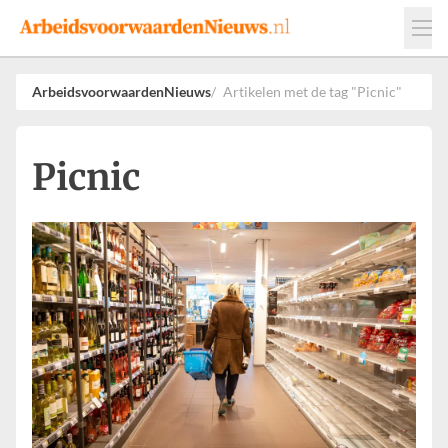
Events
Adverteren
Leveranciers
ArbeidsvoorwaardenNieuws
Artikelen met de tag "Picnic"
Werkgevers
Contact
Picnic