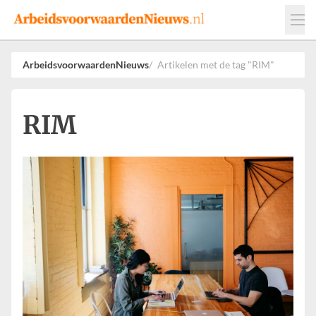
Events
Adverteren
Leveranciers
ArbeidsvoorwaardenNieuws
Artikelen met de tag "RIM"
Werkgevers
Contact
RIM