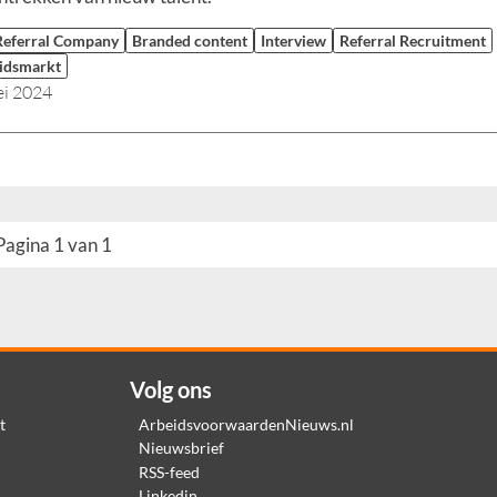
Referral Company
Branded content
Interview
Referral Recruitment
idsmarkt
ei 2024
Pagina 1 van 1
Volg ons
t
ArbeidsvoorwaardenNieuws.nl
Nieuwsbrief
RSS-feed
Linkedin