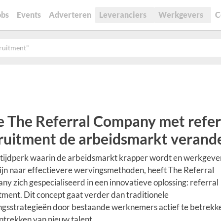
obs
Events
Adverteren
Leveranciers
Werkgevers
C
cruitment"
 The Referral Company met refer
ruitment de arbeidsmarkt verand
 tijdperk waarin de arbeidsmarkt krapper wordt en werkgeve
ijn naar effectievere wervingsmethoden, heeft The Referral
y zich gespecialiseerd in een innovatieve oplossing: referral
tment. Dit concept gaat verder dan traditionele
gsstrategieën door bestaande werknemers actief te betrekke
ntrekken van nieuw talent.