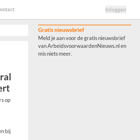
ontact
Inloggen
Gratis nieuwsbrief
Meld je aan voor de gratis nieuwsbrief
van ArbeidsvoorwaardenNieuws.nl en
mis niets meer.
ral
ert
rs op
n bij