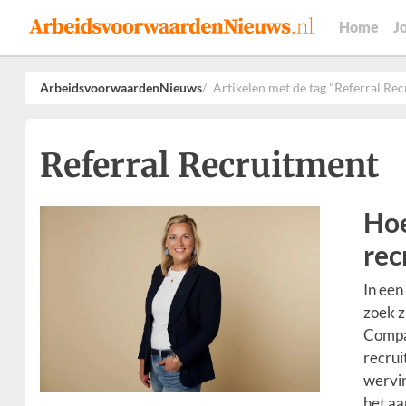
Home
J
ArbeidsvoorwaardenNieuws
Artikelen met de tag "Referral Re
Referral Recruitment
Hoe
rec
In een
zoek z
Compan
recrui
wervin
het aa