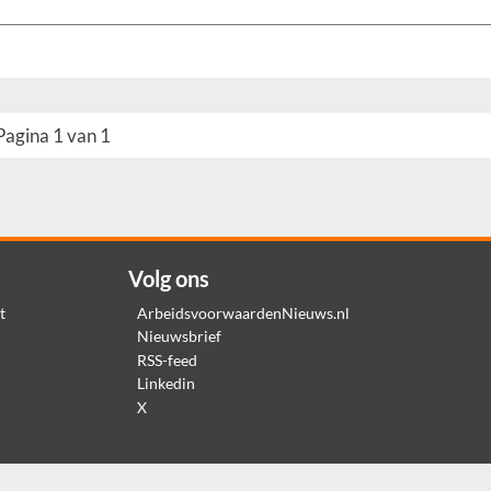
Pagina 1 van 1
Volg ons
t
ArbeidsvoorwaardenNieuws.nl
Nieuwsbrief
RSS-feed
Linkedin
X