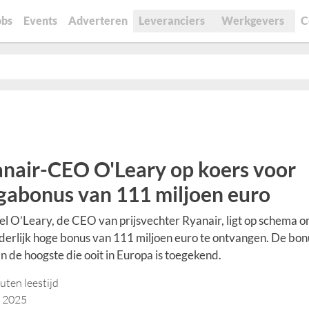
obs
Events
Adverteren
Leveranciers
Werkgevers
C
nair-CEO O'Leary op koers voor
abonus van 111 miljoen euro
l O’Leary, de CEO van prijsvechter Ryanair, ligt op schema 
derlijk hoge bonus van 111 miljoen euro te ontvangen. De bonu
n de hoogste die ooit in Europa is toegekend.
uten leestijd
i 2025