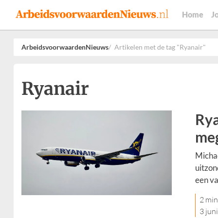
Home
J
ArbeidsvoorwaardenNieuws
Artikelen met de tag "Ryanair"
Ryanair
Rya
meg
Michae
uitzon
een va
2 min
3 jun