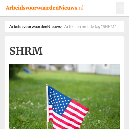
Events
Adverteren
Leveranciers
ArbeidsvoorwaardenNieuws
Artikelen met de tag "SHRM"
Werkgevers
Contact
SHRM