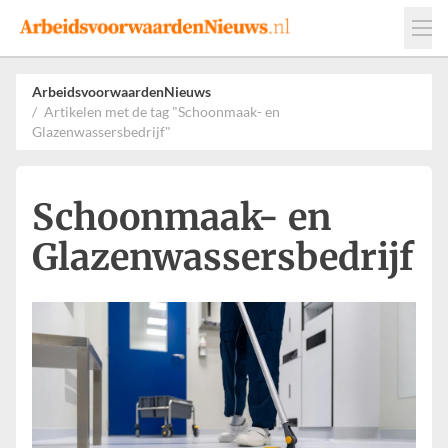
Events
Adverteren
Leveranciers
ArbeidsvoorwaardenNieuws
Artikelen met de tag "Schoonmaak- en
Werkgevers
Glazenwassersbedrijf"
Contact
Schoonmaak- en
Glazenwassersbedrijf