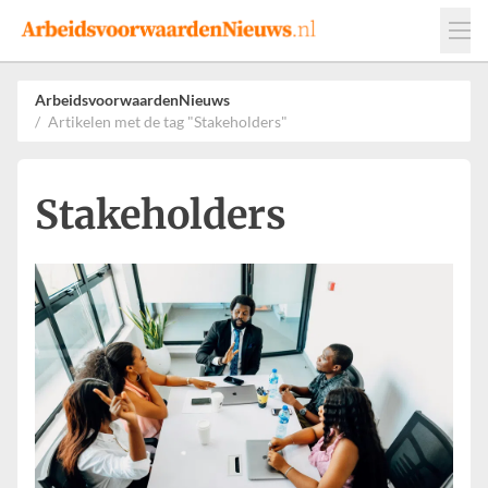
Events
Adverteren
Leveranciers
ArbeidsvoorwaardenNieuws
Artikelen met de tag "Stakeholders"
Werkgevers
Contact
Stakeholders