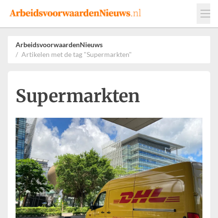
Events
Adverteren
Leveranciers
ArbeidsvoorwaardenNieuws
Artikelen met de tag "Supermarkten"
Werkgevers
Contact
Supermarkten