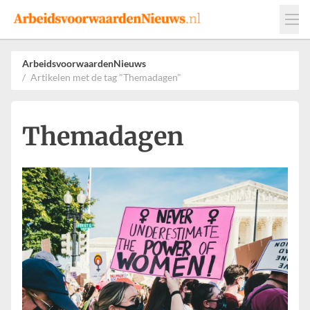
Events
Adverteren
Leveranciers
ArbeidsvoorwaardenNieuws
Artikelen met de tag "Themadagen"
Werkgevers
Contact
Themadagen