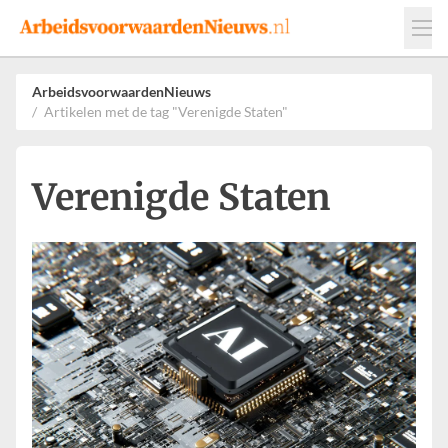
Events
Adverteren
Leveranciers
ArbeidsvoorwaardenNieuws
Artikelen met de tag "Verenigde Staten"
Werkgevers
Contact
Verenigde Staten