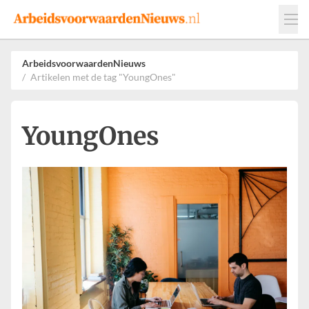
Events
Adverteren
Leveranciers
ArbeidsvoorwaardenNieuws
Artikelen met de tag "YoungOnes"
Werkgevers
Contact
YoungOnes