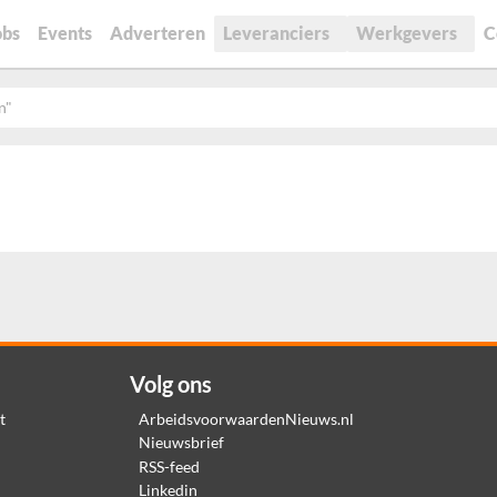
obs
Events
Adverteren
Leveranciers
Werkgevers
C
n"
Volg ons
t
ArbeidsvoorwaardenNieuws.nl
Nieuwsbrief
RSS-feed
Linkedin