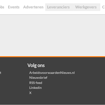
obs
Events
Adverteren
Leveranciers
Werkgevers
C
Volg ons
t
ArbeidsvoorwaardenNieuws.nl
Nieuwsbrief
RSS-feed
Linkedin
X