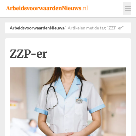
Events
Adverteren
Leveranciers
ArbeidsvoorwaardenNieuws
Artikelen met de tag "ZZP-er"
Werkgevers
Contact
ZZP-er