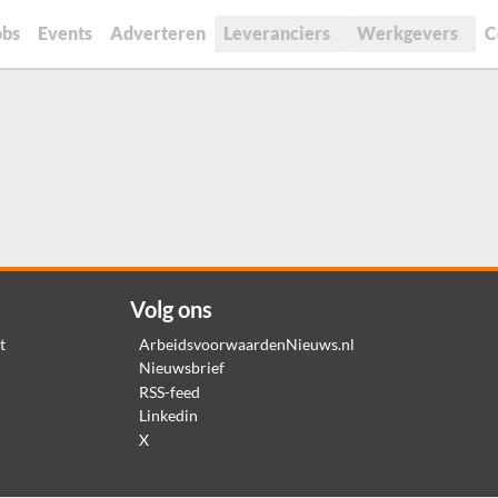
obs
Events
Adverteren
Leveranciers
Werkgevers
C
Volg ons
t
ArbeidsvoorwaardenNieuws.nl
Nieuwsbrief
RSS-feed
Linkedin
X