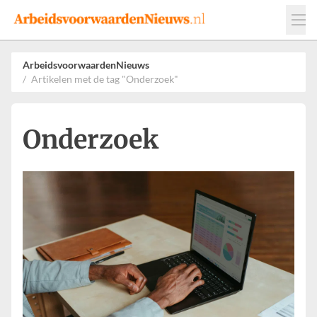
Events
Adverteren
Leveranciers
ArbeidsvoorwaardenNieuws
Artikelen met de tag "Onderzoek"
Werkgevers
Contact
Onderzoek