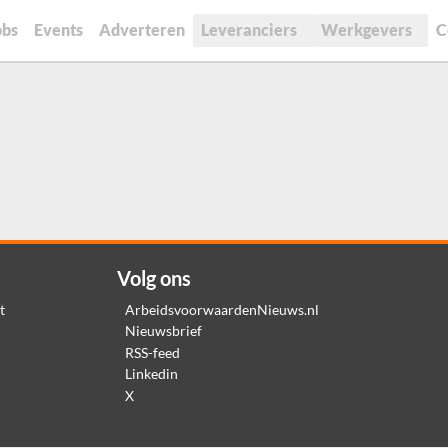
obs
Events
Adverteren
Leveranciers
Werkgevers
C
Volg ons
t
ArbeidsvoorwaardenNieuws.nl
Nieuwsbrief
RSS-feed
Linkedin
X