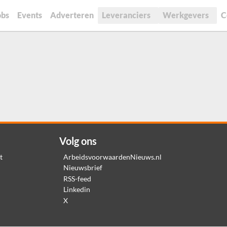
obs
Events
Adverteren
Leveranciers
Werkgevers
C
Volg ons
t
ArbeidsvoorwaardenNieuws.nl
Nieuwsbrief
RSS-feed
Linkedin
X