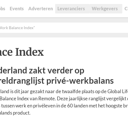
obs
Events
Adverteren
Leveranciers
Werkgevers
C
-Work Balance Index"
nce Index
erland zakt verder op
eldranglijst privé-werkbalans
and is dit jaar gezakt naar de twaalfde plaats op de Global Lif
alance Index van Remote. Deze jaarlijkse ranglijst vergelijkt
 tussen werk en privéleven in de 60 landen met het hoogste b
lands product.