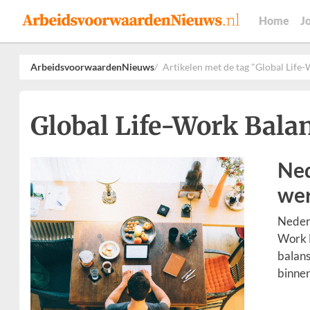
Home
J
ArbeidsvoorwaardenNieuws
Artikelen met de tag "Global Life
Global Life-Work Bala
Ned
wer
Nederl
Work B
balans
binnen