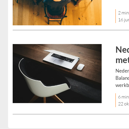
2 min
16 ju
Ned
met
Nederl
Balanc
werkba
6 min
22 ok