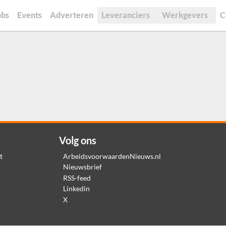
obs
Events
Adverteren
Leveranciers
Werkgevers
C
Volg ons
t
ArbeidsvoorwaardenNieuws.nl
Nieuwsbrief
RSS-feed
Linkedin
X