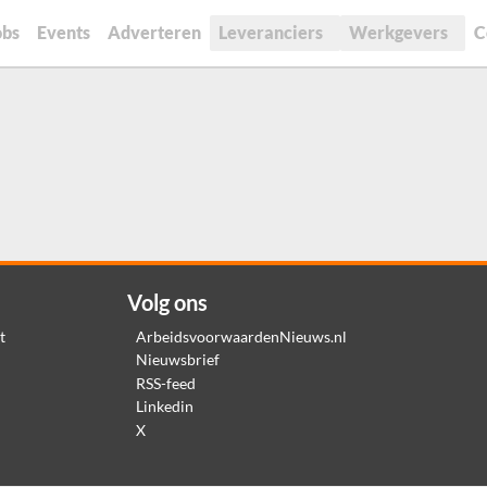
obs
Events
Adverteren
Leveranciers
Werkgevers
C
Volg ons
t
ArbeidsvoorwaardenNieuws.nl
Nieuwsbrief
RSS-feed
Linkedin
X