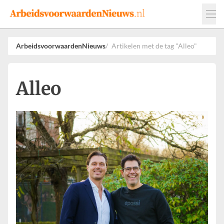
Events
Adverteren
Leveranciers
ArbeidsvoorwaardenNieuws
Artikelen met de tag "Alleo"
Werkgevers
Contact
Alleo