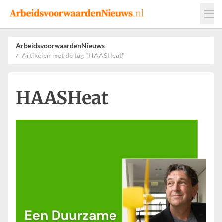
Events
Adverteren
Leveranciers
ArbeidsvoorwaardenNieuws
Artikelen met de tag "HAASHeat"
Werkgevers
Contact
HAASHeat