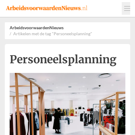
Events
Adverteren
Leveranciers
ArbeidsvoorwaardenNieuws
Artikelen met de tag "Personeelsplanning"
Werkgevers
Contact
Personeelsplanning