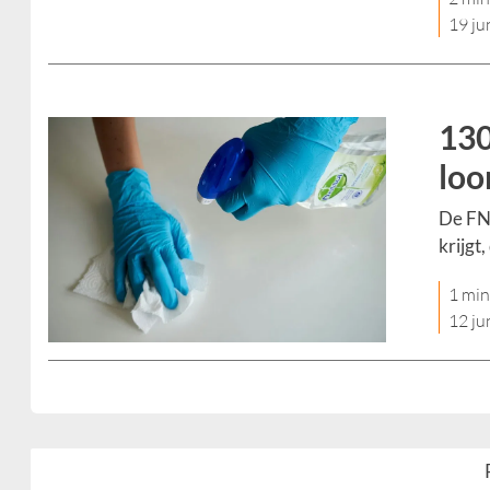
19 ju
130
loo
De FN
krijgt,
1 min
12 ju