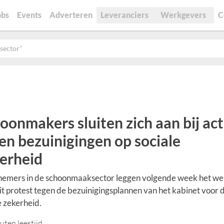
obs
Events
Adverteren
Leveranciers
Werkgevers
C
sector"
oonmakers sluiten zich aan bij act
en bezuinigingen op sociale
erheid
emers in de schoonmaaksector leggen volgende week het we
it protest tegen de bezuinigingsplannen van het kabinet voor 
e zekerheid.
uten leestijd