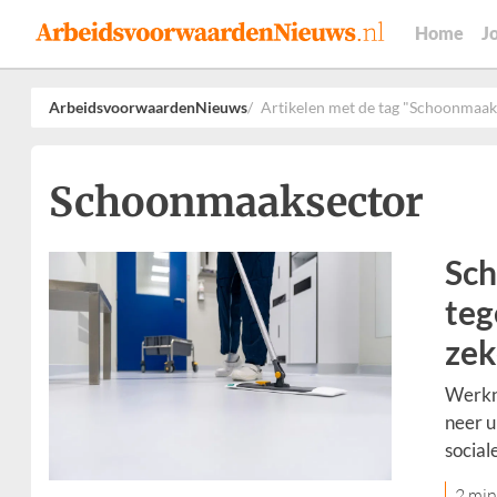
Home
J
ArbeidsvoorwaardenNieuws
Artikelen met de tag "Schoonmaak
Schoonmaaksector
Sch
teg
zek
Werkn
neer u
social
2 min