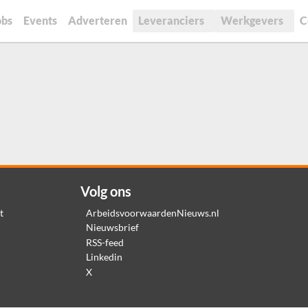
obs
Events
Adverteren
Leveranciers
Werkgevers
C
Volg ons
t
ArbeidsvoorwaardenNieuws.nl
Nieuwsbrief
RSS-feed
Linkedin
X