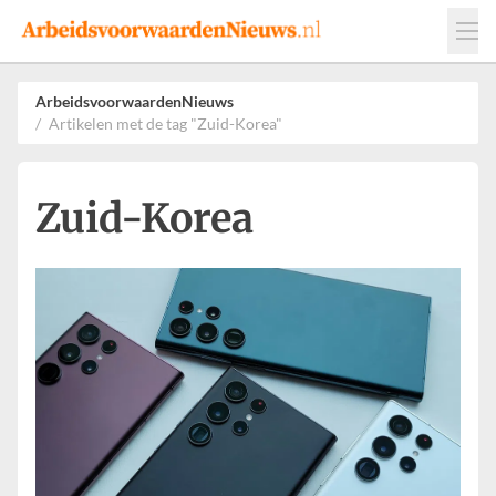
Events
Adverteren
Leveranciers
ArbeidsvoorwaardenNieuws
Artikelen met de tag "Zuid-Korea"
Werkgevers
Contact
Zuid-Korea