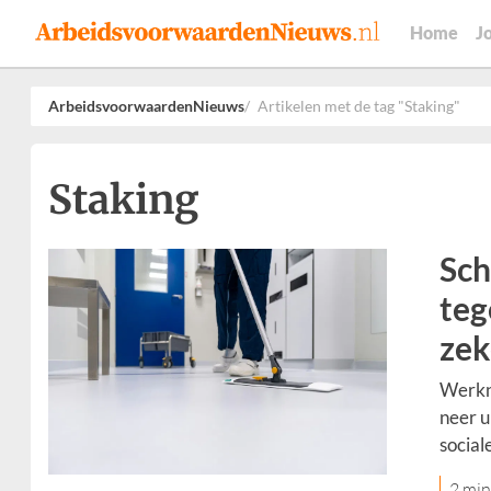
Home
J
ArbeidsvoorwaardenNieuws
Artikelen met de tag "Staking"
Staking
Sch
teg
zek
Werkn
neer u
social
2 min