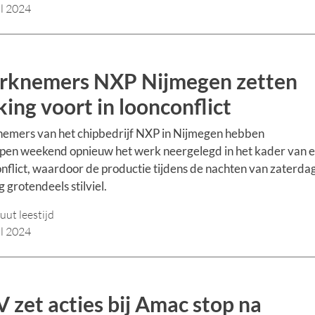
il 2024
knemers NXP Nijmegen zetten
king voort in loonconflict
emers van het chipbedrijf NXP in Nijmegen hebben
pen weekend opnieuw het werk neergelegd in het kader van 
nflict, waardoor de productie tijdens de nachten van zaterda
 grotendeels stilviel.
uut leestijd
il 2024
 zet acties bij Amac stop na