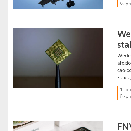
9 apr
Wer
sta
Werkn
afeglo
cao-co
zondag
1 min
8 apr
FNV