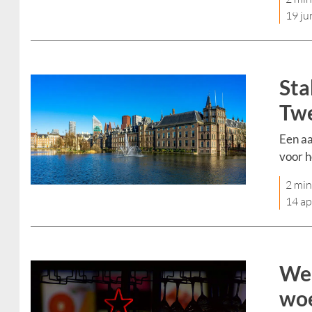
19 ju
Sta
Twe
Een aa
voor h
2 min
14 ap
Wer
woe