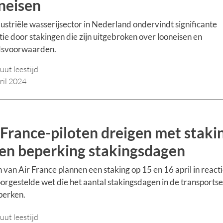
neisen
ustriële wasserijsector in Nederland ondervindt significante
tie door stakingen die zijn uitgebroken over looneisen en
dsvoorwaarden.
uut leestijd
ril 2024
 France-piloten dreigen met staki
en beperking stakingsdagen
n van Air France plannen een staking op 15 en 16 april in react
orgestelde wet die het aantal stakingsdagen in de transports
perken.
uut leestijd