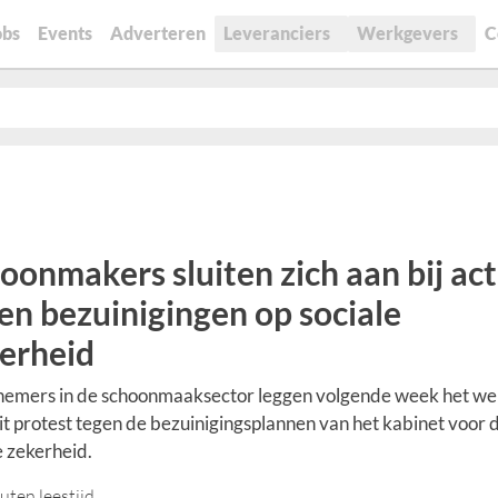
obs
Events
Adverteren
Leveranciers
Werkgevers
C
oonmakers sluiten zich aan bij act
en bezuinigingen op sociale
erheid
emers in de schoonmaaksector leggen volgende week het we
it protest tegen de bezuinigingsplannen van het kabinet voor 
e zekerheid.
uten leestijd