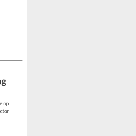
ng
ie op
ector