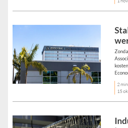
1 no
Sta
wer
Zondag
Associ
kosten
Econom
2 min
15 ok
Ind