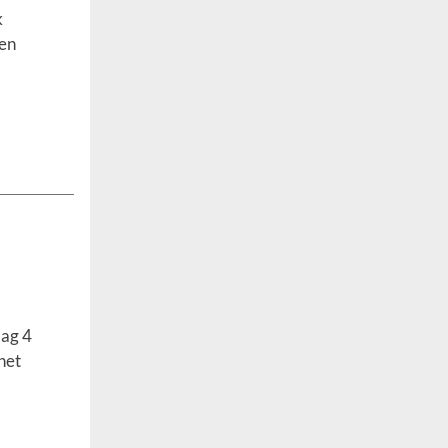
k
den
dag 4
het