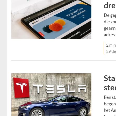
dre
De gep
die zo
geannu
adres
2 min
29 d
Sta
ste
Een st
begonn
het Am