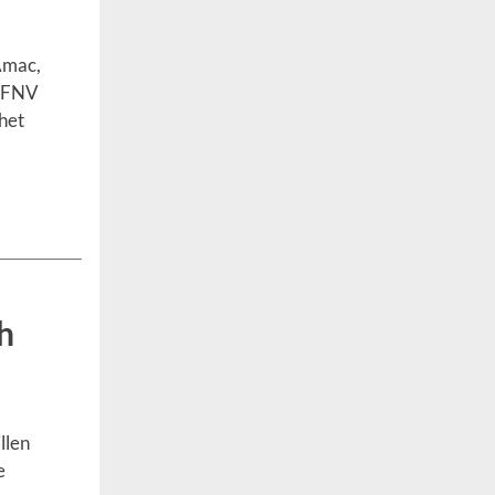
Amac,
d FNV
het
h
llen
e