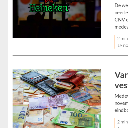
De we
neerle
CNV en
medew
2 min
19 n
Van
ves
Medewe
novemb
eindb
2 min