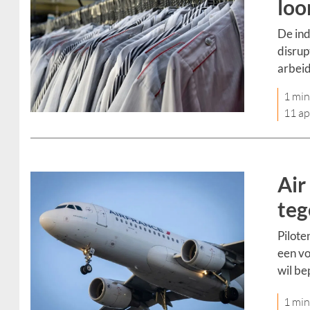
loo
De ind
disrup
arbei
1 min
11 ap
Air
teg
Pilote
een vo
wil be
1 min