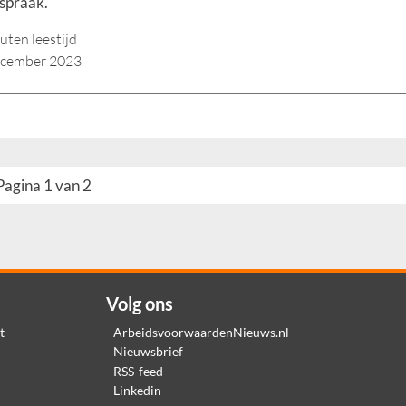
spraak.
uten leestijd
ecember 2023
Pagina 1 van 2
Volg ons
t
ArbeidsvoorwaardenNieuws.nl
Nieuwsbrief
RSS-feed
Linkedin