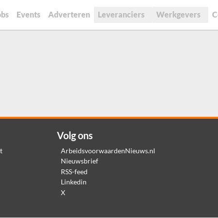
obs
Events
Adverteren
Leveranciers
Werkgevers
C
Volg ons
t
ArbeidsvoorwaardenNieuws.nl
Nieuwsbrief
RSS-feed
Linkedin
X