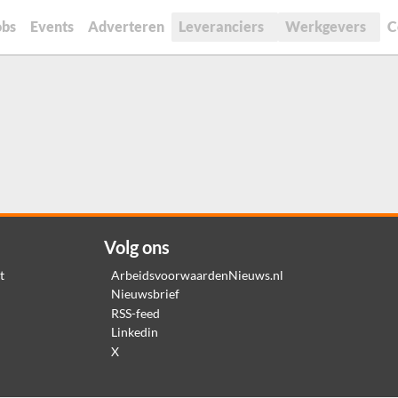
obs
Events
Adverteren
Leveranciers
Werkgevers
C
Volg ons
t
ArbeidsvoorwaardenNieuws.nl
Nieuwsbrief
RSS-feed
Linkedin
X