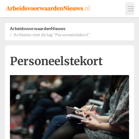
Events
Adverteren
Leveranciers
ArbeidsvoorwaardenNieuws
Artikelen met de tag "Personeelstekort"
Werkgevers
Contact
Personeelstekort