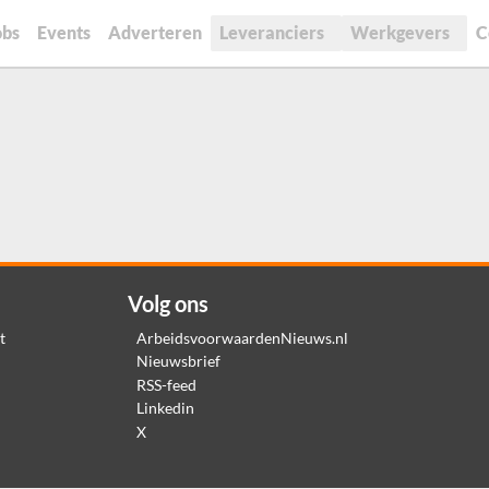
obs
Events
Adverteren
Leveranciers
Werkgevers
C
Volg ons
t
ArbeidsvoorwaardenNieuws.nl
Nieuwsbrief
RSS-feed
Linkedin
X